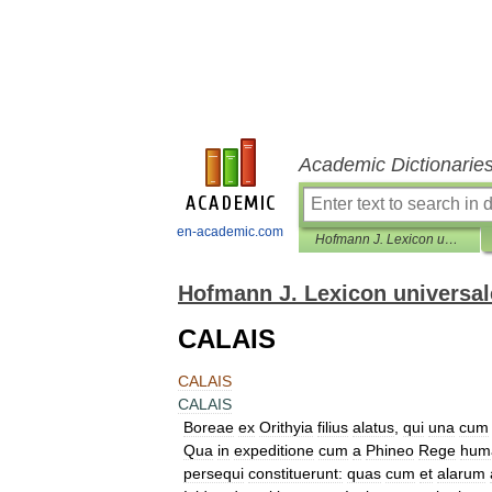
Academic Dictionarie
en-academic.com
Hofmann J. Lexicon universale
Hofmann J. Lexicon universal
CALAIS
CALAIS
CALAIS
Boreae
ex
Orithyia
filius
alatus
,
qui
una
cum
Qua
in
expeditione
cum
a
Phineo
Rege
huma
persequi
constituerunt:
quas
cum
et
alarum