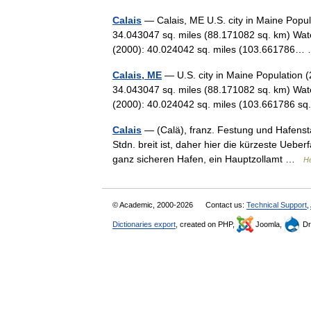
Calais
— Calais, ME U.S. city in Maine Popul
34.043047 sq. miles (88.171082 sq. km) Wate
(2000): 40.024042 sq. miles (103.661786
Calais, ME
— U.S. city in Maine Population 
34.043047 sq. miles (88.171082 sq. km) Wate
(2000): 40.024042 sq. miles (103.661786
Calais
— (Calä), franz. Festung und Hafenst
Stdn. breit ist, daher hier die kürzeste Ueber
ganz sicheren Hafen, ein Hauptzollamt …
He
© Academic, 2000-2026
Contact us:
Technical Support
,
Dictionaries export
, created on PHP,
Joomla,
Dr