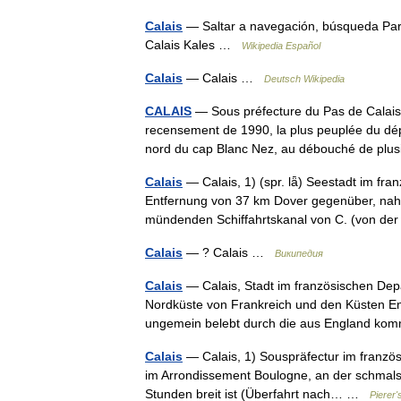
Calais
— Saltar a navegación, búsqueda Para
Calais Kales …
Wikipedia Español
Calais
— Calais …
Deutsch Wikipedia
CALAIS
— Sous préfecture du Pas de Calais, l
recensement de 1990, la plus peuplée du dép
nord du cap Blanc Nez, au débouché de p
Calais
— Calais, 1) (spr. lǟ) Seestadt im fran
Entfernung von 37 km Dover gegenüber, nahe
mündenden Schiffahrtskanal von C. (von d
Calais
— ? Calais …
Википедия
Calais
— Calais, Stadt im französischen Dep
Nordküste von Frankreich und den Küsten En
ungemein belebt durch die aus England 
Calais
— Calais, 1) Souspräfectur im französ
im Arrondissement Boulogne, an der schmalst
Stunden breit ist (Überfahrt nach… …
Pierer'