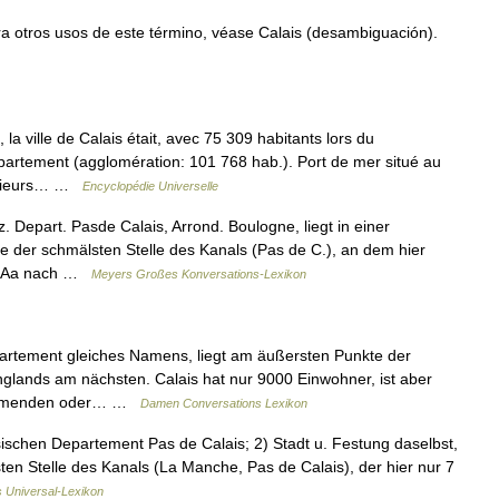
 otros usos de este término, véase Calais (desambiguación).
a ville de Calais était, avec 75 309 habitants lors du
artement (agglomération: 101 768 hab.). Port de mer situé au
lusieurs… …
Encyclopédie Universelle
z. Depart. Pasde Calais, Arrond. Boulogne, liegt in einer
 der schmälsten Stelle des Kanals (Pas de C.), an dem hier
er Aa nach …
Meyers Großes Konversations-Lexikon
artement gleiches Namens, liegt am äußersten Punkte der
glands am nächsten. Calais hat nur 9000 Einwohner, ist aber
kommenden oder… …
Damen Conversations Lexikon
ischen Departement Pas de Calais; 2) Stadt u. Festung daselbst,
en Stelle des Kanals (La Manche, Pas de Calais), der hier nur 7
s Universal-Lexikon