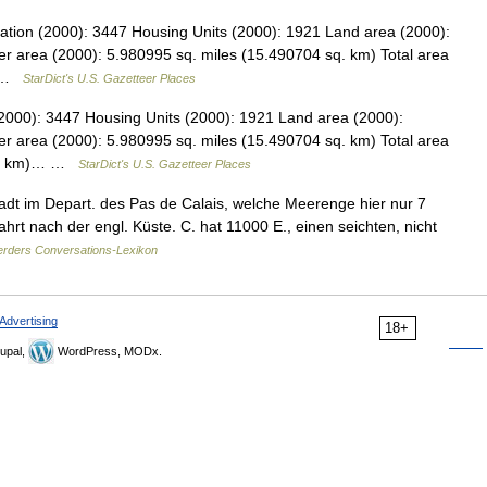
ation (2000): 3447 Housing Units (2000): 1921 Land area (2000):
r area (2000): 5.980995 sq. miles (15.490704 sq. km) Total area
… …
StarDict's U.S. Gazetteer Places
(2000): 3447 Housing Units (2000): 1921 Land area (2000):
r area (2000): 5.980995 sq. miles (15.490704 sq. km) Total area
 sq. km)… …
StarDict's U.S. Gazetteer Places
adt im Depart. des Pas de Calais, welche Meerenge hier nur 7
fahrt nach der engl. Küste. C. hat 11000 E., einen seichten, nicht
rders Conversations-Lexikon
Advertising
18+
upal,
WordPress, MODx.