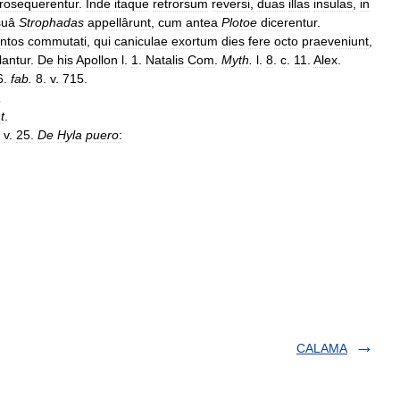
rosequerentur
.
Inde
itaque
retrorsum
reversi
,
duas
illas
insulas
,
in
suâ
Strophadas
appellârunt
,
cum
antea
Plotoe
dicerentur
.
ntos
commutati
,
qui
caniculae
exortum
dies
fere
octo
praeveniunt
,
lantur
.
De
his
Apollon
l
.
1
.
Natalis
Com
.
Myth
.
l
.
8
.
c
.
11
.
Alex
.
6
.
fab
.
8
.
v
.
715
.
,
t
.
.
v
.
25
.
De
Hyla
puero
:
.
CALAMA