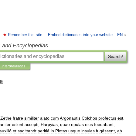
Remember this site
Embed dictionaries into your website
EN
s and Encyclopedias
Search!
Interpretations
e
Zethe
fratre
similiter
alato
cum
Argonautis
Colchos
profectus
est
.
niter
eslent
accepti
,
Harpyias
,
quae
epulas
eius
foedabant
,
auxiliô
et
sagittandt
peritiâ
in
Plotas
usque
insulas
fugâssent
,
ab