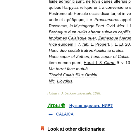
Iside
admoniti
sunt
,
ne
Iovis
canes
ulterius
p
quibus
Harpyias
reliquerunt
,
a
conversione
Postremo
ab
Hercule
occisi
dicuntur
,
et
in
ve
unde
et
πρόδρομοι
,
i
.
e
.
Proecursores
appel
Rossaeus
,
in
Mystagogo
Poet
.
Ovid
.
Met
.
l
.
Barbaque
dum
rutilis
aberat
subvexa
capillis
Implumes
Calaisque
puer
,
Zethesque
fuerun
Vide
eundem
l
.
7
.
fab
.
1
.
Propert
.
l
.
1
.
El
.
20
Hunc
duo
sectati
fratres
Aquilonia
proles
,
Hunc
super
et
Zethes
,
hunc
super
et
Calais
.
item
nomen
pueri
,
Horat
.
l
.
3
.
Carm
.
9
.
v
.
13
Me
torret
face
mutuâ
Thurini
Calais
filius
Ornithi
.
Nic
.
Lloydius
.
Hofmann
J
.
Lexicon
universale
.
1698
.
Игры ⚽
Нужно сделать НИР?
CALAICA
Look at other dictionaries: